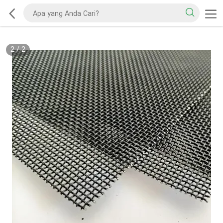
2
/
2