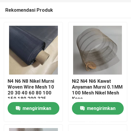
Rekomendasi Produk
N4 N6 N8 Nikel Murni
Ni2 Ni4 Ni6 Kawat
Woven Wire Mesh 10
Anyaman Murni 0.1MM
Rumah
20 30 40 60 80 100
100 Mesh Nikel Mesh
150 180 200 325
Kasa
Mesh
mengirimkan
mengirimkan
Produk
permintaan
permintaan
Tentang kami