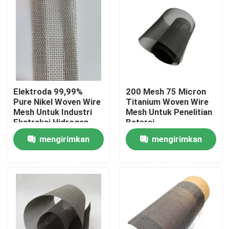
Tur Pabrik
Kontrol kualitas
Elektroda 99,99%
200 Mesh 75 Micron
Hubungi kami
Pure Nikel Woven Wire
Titanium Woven Wire
Mesh Untuk Industri
Mesh Untuk Penelitian
Ekstraksi Hidrogen
Baterai
Permintaan Penawaran
mengirimkan
mengirimkan
Jaring anyaman baja tahan karat
permintaan
permintaan
Jaring Keamanan Stainless Steel
Jaring Jendela Baja Tahan Karat