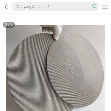
2
/
2