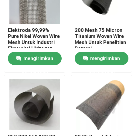
Tur Pabrik
Elektroda 99,99%
200 Mesh 75 Micron
Pure Nikel Woven Wire
Titanium Woven Wire
Kontrol kualitas
Mesh Untuk Industri
Mesh Untuk Penelitian
Ekstraksi Hidrogen
Baterai
Hubungi kami
mengirimkan
mengirimkan
permintaan
permintaan
Permintaan Penawaran
Jaring anyaman baja tahan karat
Jaring Keamanan Stainless Steel
Jaring Jendela Baja Tahan Karat